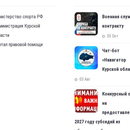
нистерство спорта РФ
Военная слу
министрация Курской
контракту
ласти
05 Окт
ртал правовой помощи
Чат-бот
«Навигатор
Курской обл
03 Авг
Конкурсный 
на
предоставле
2027 году субсидий из