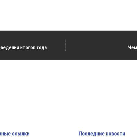
дведении итогов года
Чем
зные ссылки
Последние новости