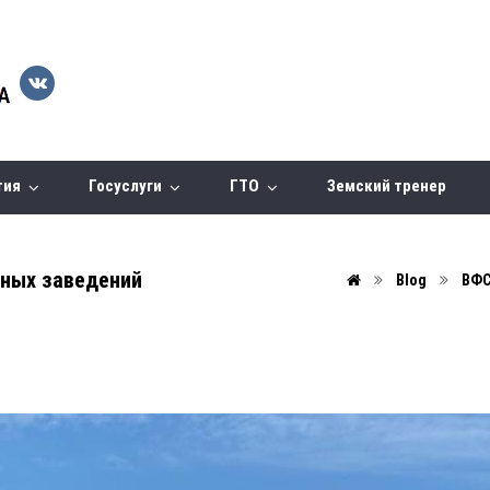
тия
Госуслуги
ГТО
Земский тренер
бных заведений
Blog
ВФС