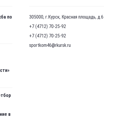
жба по
305000, г.Курск, Красная площадь, д.6
+7 (4712) 70-25-92
+7 (4712) 70-25-92
sportkom46@rkursk.ru
асти»
отбор
ние в