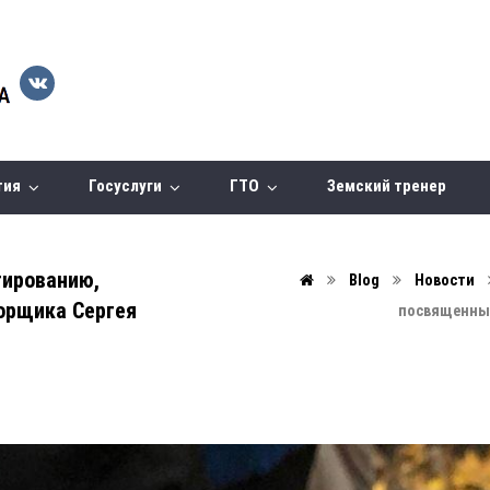
тия
Госуслуги
ГТО
Земский тренер
тированию,
Blog
Новости
орщика Сергея
посвященные