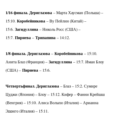
1/16 финала. Дериглазова
– Марта Хаусман (Польша) –
Коробейникова
15:10.
– Ву Пейлин (Китай) –
Загидуллина
15:6.
– Николь Росс (США) –
Пириева
Трипапина
15:7.
–
– 14:12.
1/8 финала. Дериглазова
Коробейникова
–
– 15:10.
Загидуллина
Анита Блаз (Франция) –
– 15:7. Иман Блоу
Пириева
(США) –
– 15:6.
Четвертьфинал. Дериглазова
– Блаз – 15:2. Сумире
Цуджи (Япония) – Блоу – 15:12. Кифер – Фанни Крейшш
(Венгрия) – 15:10. Алиса Вольпи (Италия) – Арианна
Эрриго (Италия) – 15:11.