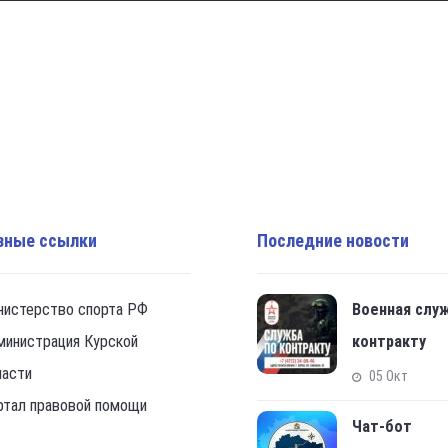
зные ссылки
Последние новости
нистерство спорта РФ
Военная слу
министрация Курской
контракту
ласти
05 Окт
ртал правовой помощи
Чат-бот