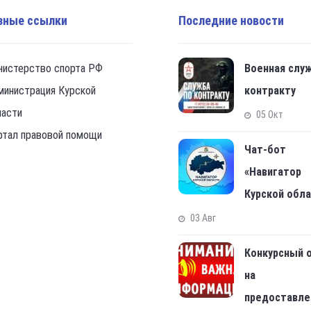
зные ссылки
Последние новости
нистерство спорта РФ
Военная слу
министрация Курской
контракту
ласти
05 Окт
ртал правовой помощи
Чат-бот
«Навигатор
Курской обл
03 Авг
Конкурсный 
на
предоставле