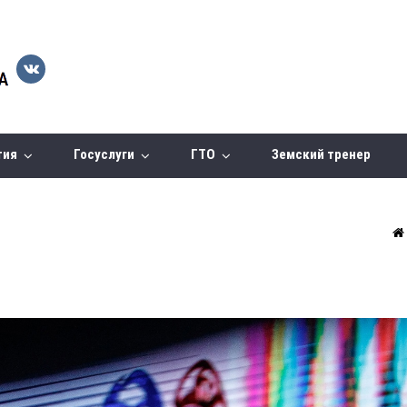
тия
Госуслуги
ГТО
Земский тренер