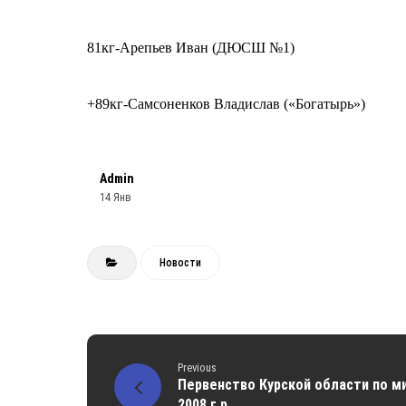
81кг-Арепьев Иван (ДЮСШ №1)
+89кг-Самсоненков Владислав («Богатырь»)
Admin
14 Янв
Новости
Previous
Первенство Курской области по м
2008 г.р.