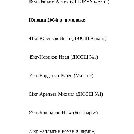
89кг-Заикин Артем (СШОР «Урожай»)
Юноши 2004г.р. и моложе
41кг-Юренков Иван (ДЮСШ Атлант)
45кг-Новиков Иван (ДЮСШ №1)
55кг-Варданян Рубен (Милан»)
61кг-Арепьев Михаил (ДЮСШ №1)
67кг-Кашпаров Илья (Богатырь»)
73кг-Чаплыгин Роман (Олимп»)