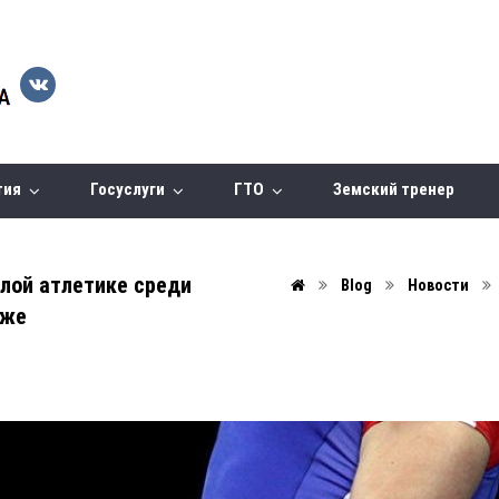
тия
Госуслуги
ГТО
Земский тренер
лой атлетике среди
Blog
Новости
оже