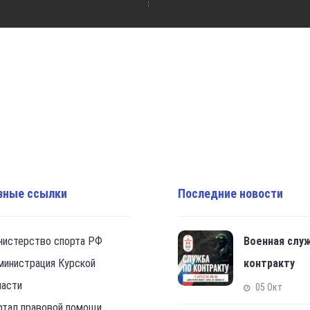
зные ссылки
Последние новости
нистерство спорта РФ
Военная слу
министрация Курской
контракту
ласти
05 Окт
ртал правовой помощи