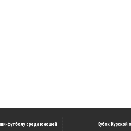
ини-футболу среди юношей
Кубок Курской 