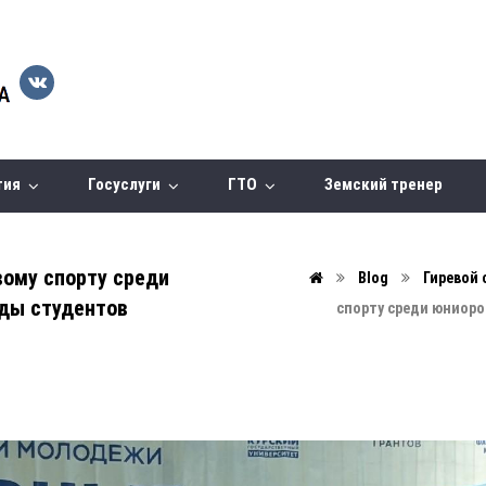
тия
Госуслуги
ГТО
Земский тренер
вому спорту среди
Blog
Гиревой 
ады студентов
спорту среди юниоро