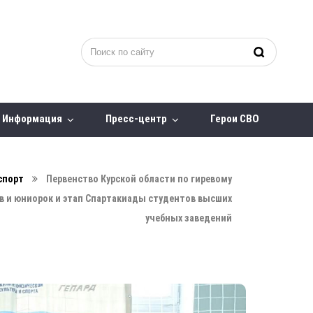
Информация
Пресс-центр
Герои СВО
спорт
Первенство Курской области по гиревому
в и юниорок и этап Спартакиады студентов высших
учебных заведений