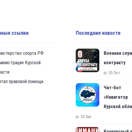
зные ссылки
Последние новости
нистерство спорта РФ
Военная слу
министрация Курской
контракту
ласти
05 Окт
ртал правовой помощи
Чат-бот
«Навигатор
Курской обл
03 Авг
Конкурсный 