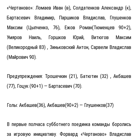
«Чертаново»: Ломаев Иван (в), Солдатенков Александр (к),
Бартасевич Владимир, Паршиков Владислав, Глушенков
Максим (Цыпченко, 76), Ежов Роман(Тюменцев 90+2),
Умяров Наиль, Горшков Юрий, Витюгов Максим
(Великородный 83) , Зиньковский Антон, Сарвели Владислав
(Майрович 90).
Предупреждения: Трошечкин (21), Батютин (32) , Акбашев
(77), Гоцук (90+1) — Бартасевич (70).
Голы: Акбашев(36), Акбашев(90+2) — Глушенков(37)
В первые полчаса субботнего поединка команды боролись
за игровую инициативу. Форвард «Чертаново» Владислав