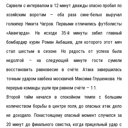
Сарвели с интервалом в 12 минут дважды опасно пробил по
хозяйским воротам — оба раза сине-белых выручал
голкипер Никита Чагров. Первыми отличились футболисты
«Авангарда». На исходе 35-й минуты забил главный
бомбардир курян Роман Акбашев, для которого этот мяч
стал шестым в сезоне. Но радость от успеха была
недолгой – на следующей минуте гости сумели
восстановить равновесие в счёте. Атака завершилась
точным ударом хавбека москвичей Максима Глушенкова. На
перерыв команды ушли при равном счёте — 1:1.
Второй тайм начался в спокойном темпе с большим
количеством борьбы в центре поля, до опасных атак дело
не доходило. Понастоящему опасный момент случился за
20 минут до финального свистка, когда прицельный удар с