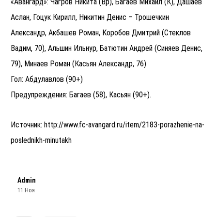
«Авангард»: Чагров Никита (Вр), Багаев Михаил (К), Дашаев
Аслан, Гоцук Кирилл, Никитин Денис – Трошечкин
Александр, Акбашев Роман, Коробов Дмитрий (Стеклов
Вадим, 70), Альшин Ильнур, Батютин Андрей (Синяев Денис,
79), Минаев Роман (Касьян Александр, 76)
Гол: Абдулавлов (90+)
Предупреждения: Багаев (58), Касьян (90+).
Источник: http://www.fc-avangard.ru/item/2183-porazhenie-na-
poslednikh-minutakh
Admin
11 Ноя