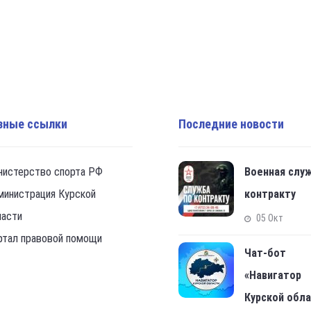
зные ссылки
Последние новости
нистерство спорта РФ
Военная слу
министрация Курской
контракту
ласти
05 Окт
ртал правовой помощи
Чат-бот
«Навигатор
Курской обл