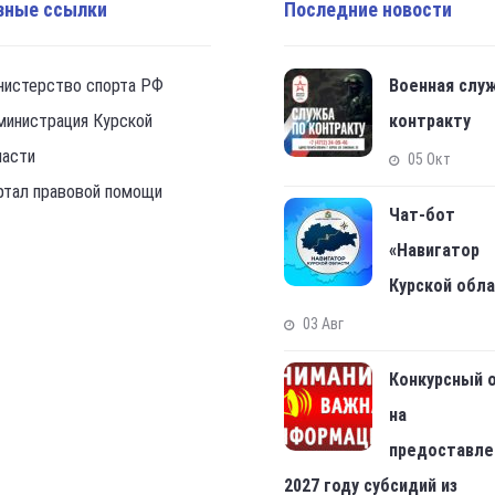
зные ссылки
Последние новости
нистерство спорта РФ
Военная слу
министрация Курской
контракту
ласти
05 Окт
ртал правовой помощи
Чат-бот
«Навигатор
Курской обл
03 Авг
Конкурсный 
на
предоставле
2027 году субсидий из