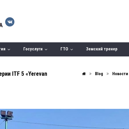
тия
Госуслуги
ГТО
Земский тренер
рии ITF 5 «Yerevan
Blog
Новости