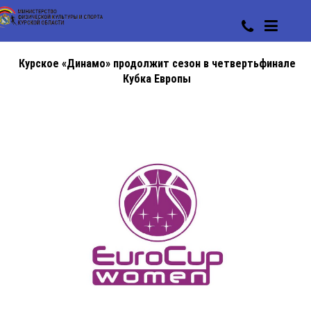
Курское «Динамо» продолжит сезон в четвертьфинале
Кубка Европы