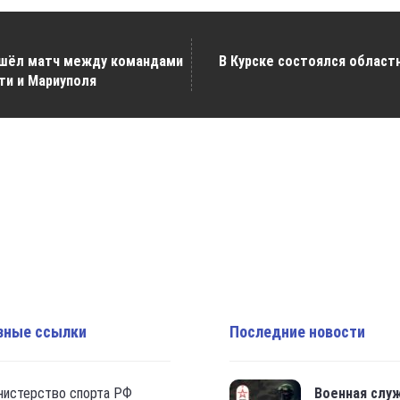
рошёл матч между командами
В Курске состоялся област
ти и Мариуполя
зные ссылки
Последние новости
нистерство спорта РФ
Военная слу