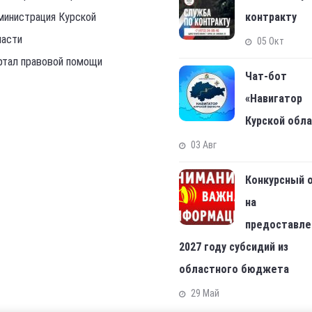
министрация Курской
контракту
ласти
05 Окт
ртал правовой помощи
Чат-бот
«Навигатор
Курской обл
03 Авг
Конкурсный 
на
предоставле
2027 году субсидий из
областного бюджета
29 Май