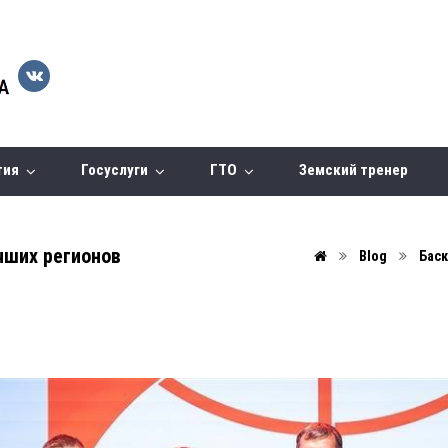
тия
Госуслуги
ГТО
Земский тренер
чших регионов
Blog
Бас