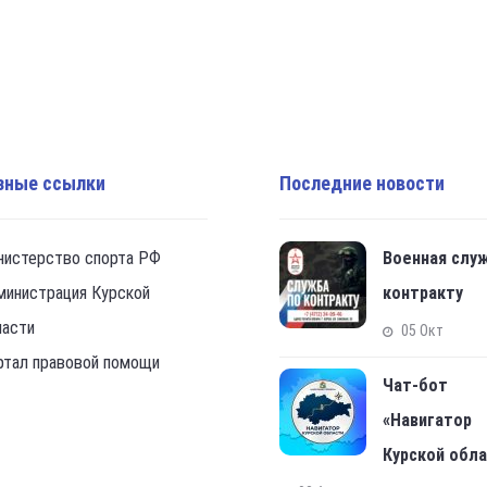
зные ссылки
Последние новости
нистерство спорта РФ
Военная слу
министрация Курской
контракту
ласти
05 Окт
ртал правовой помощи
Чат-бот
«Навигатор
Курской обл