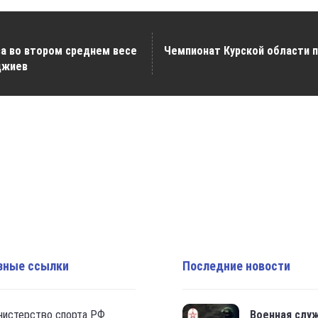
а во втором среднем весе
Чемпионат Курской области по
джиев
зные ссылки
Последние новости
нистерство спорта РФ
Военная слу