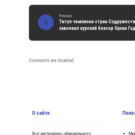
Previous
Титул чемпиона стран Содружеств
завоевал курский боксер Орхан Га
Comments are disabled.
О сайте
Поле
Все материалы официального
Ми