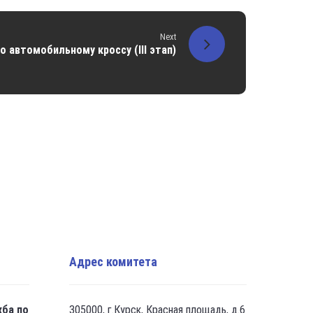
Next
 автомобильному кроссу (III этап)
Адрес комитета
жба по
305000, г.Курск, Красная площадь, д.6