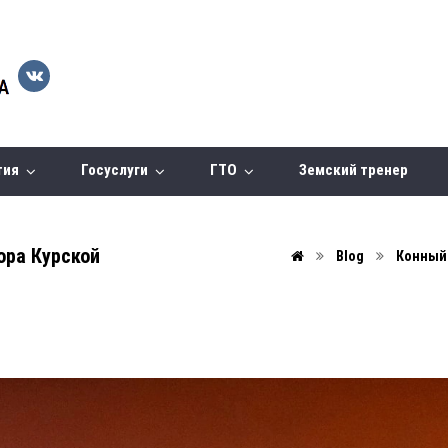
тия
Госуслуги
ГТО
Земский тренер
ора Курской
Blog
Конный