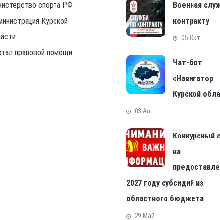
нистерство спорта РФ
Военная слу
министрация Курской
контракту
ласти
05 Окт
ртал правовой помощи
Чат-бот
«Навигатор
Курской обл
03 Авг
Конкурсный 
на
предоставле
2027 году субсидий из
областного бюджета
29 Май