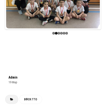
Previous
Next
Admin
19 Мар
ВФСК ГТО