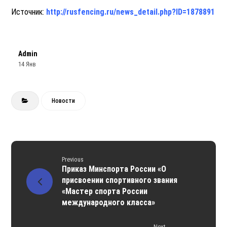
Источник:
http://rusfencing.ru/news_detail.php?ID=1878891
Admin
14 Янв
Новости
Previous
Приказ Минспорта России «О
присвоении спортивного звания
«Мастер спорта России
международного класса»
Next