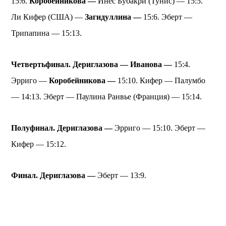
15:6.
Коробейникова —
Инес Бубакри (Тунис) — 15:5.
Ли Кифер (США) —
Загидуллина —
15:6. Эберт —
Трипапина — 15:13.
Четвертьфинал. Дериглазова —
Иванова —
15:4.
Эрриго —
Коробейникова —
15:10. Кифер — Палумбо
— 14:13. Эберт — Паулина Ранвье (Франция) — 15:14.
Полуфинал. Дериглазова —
Эрриго — 15:10. Эберт —
Кифер — 15:12.
Финал. Дериглазова —
Эберт — 13:9.