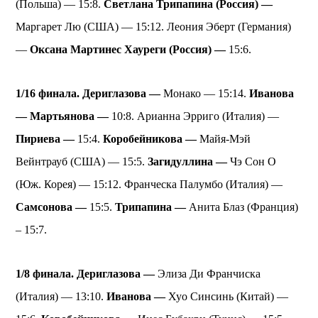
(Польша) — 15:8.
Светлана Трипапина (Россия) —
Маргарет Лю (США) — 15:12. Леония Эберт (Германия)
—
Оксана Мартинес Хауреги (Россия) —
15:6.
1/16 финала. Дериглазова —
Монако — 15:14.
Иванова
—
Мартьянова —
10:8. Арианна Эрриго (Италия) —
Пириева —
15:4.
Коробейникова —
Майя-Мэй
Вейнтрауб (США) — 15:5.
Загидуллина —
Чэ Сон О
(Юж. Корея) — 15:12. Франческа Палумбо (Италия) —
Самсонова —
15:5.
Трипапина —
Анита Блаз (Франция)
– 15:7.
1/8 финала. Дериглазова —
Элиза Ди Франчиска
(Италия) — 13:10.
Иванова —
Хуо Синсинь (Китай) —