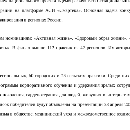
ение» национального проекта «Демография» АНО «Национальные
ерации на платформе АСИ «Смартека». Основная задача кон
ажирования в регионах России.
рем номинациям: «Активная жизнь», «Здоровый образ жизни»,
тость». В финал вышли 112 практик из 42 регионов. Их автор
егиональных, 60 городских и 23 сельских практики. Среди ни
рограммы корпоративного обучения и удержания зрелых сотру
о поколения, гарденотерапия для людей, живущих в интернатах
сок победителей будут объявлены на презентации 28 апреля 20
изма в обществе, медицинский уход и межведомственное взаимо