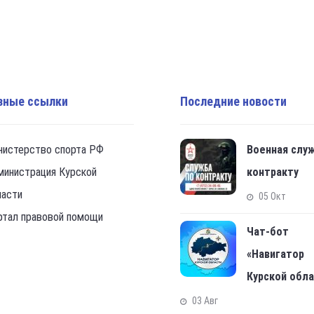
зные ссылки
Последние новости
нистерство спорта РФ
Военная слу
министрация Курской
контракту
ласти
05 Окт
ртал правовой помощи
Чат-бот
«Навигатор
Курской обл
03 Авг