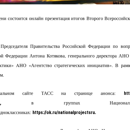
мени состоится онлайн презентация итогов Второго Всероссийс
 Председателя Правительства Российской Федерации по воп
ой Федерации Антона Котякова, генерального директора А
ктики» AHО «Агентство стратегических инициатив». В рамка
м.
циальном сайте ТАСС на странице анонса:
htt
в группах Национальны
,
дноклассниках:
https://ok.ru/nationalprojectsru.