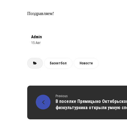
Поздравляем!
Admin
15 Авг
Баскетбол
Новости
Previous
В поселке Прямицыно Октябрьског
физкультурника открыли умную с