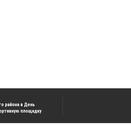
о района в День
портивную площадку