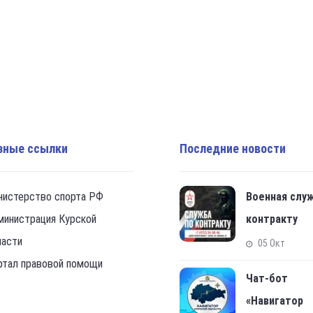
зные ссылки
Последние новости
нистерство спорта РФ
Военная слу
министрация Курской
контракту
ласти
05 Окт
ртал правовой помощи
Чат-бот
«Навигатор