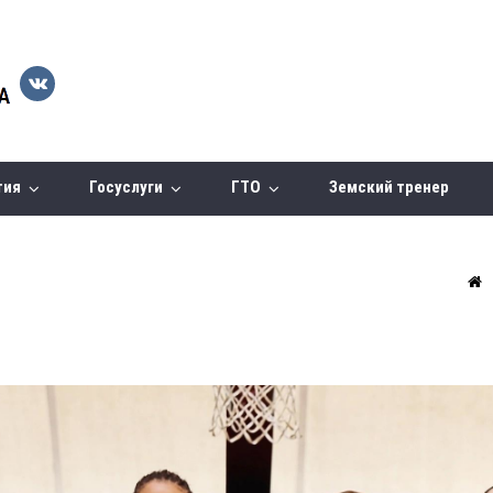
тия
Госуслуги
ГТО
Земский тренер