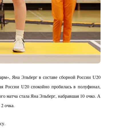
рм», Яна Эльберг в составе сборной России U20
ая России U20 спокойно пробилась в полуфинал,
о матча стала Яна Эльберг, набравшая 10 очко. А
2 очка.
су.