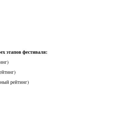
рех этапов фестиваля:
инг)
ейтинг)
рный рейтинг)