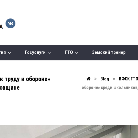
тия
Госуслуги
ГТО
Земский тренер
к труду и обороне»
Blog
ВФСК ГТ
довщине
обороне» среди школьнико