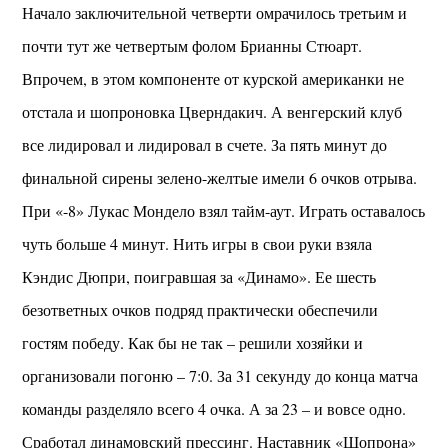
Начало заключительной четверти омрачилось третьим и
почти тут же четвертым фолом Брианны Стюарт.
Впрочем, в этом компоненте от курской американки не
отстала и шопроновка Цверндакич. А венгерский клуб
все лидировал и лидировал в счете. За пять минут до
финальной сирены зелено-желтые имели 6 очков отрыва.
При «-8» Лукас Мондело взял тайм-аут. Играть оставалось
чуть больше 4 минут. Нить игры в свои руки взяла
Кэндис Дюпри, поигравшая за «Динамо». Ее шесть
безответных очков подряд практически обеспечили
гостям победу. Как бы не так – решили хозяйки и
организовали погоню – 7:0. За 31 секунду до конца матча
команды разделяло всего 4 очка. А за 23 – и вовсе одно.
Сработал динамовский прессинг. Наставник «Шопрона»