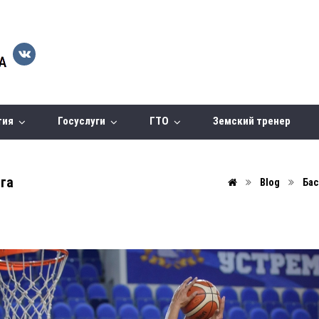
тия
Госуслуги
ГТО
Земский тренер
га
Blog
Бас