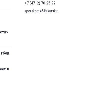
жба по
305000, г.Курск, Красная площадь, д.6
+7 (4712) 70-25-92
+7 (4712) 70-25-92
sportkom46@rkursk.ru
асти»
отбор
ние в