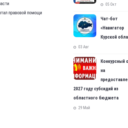
нистерство спорта РФ
Военная слу
министрация Курской
контракту
ласти
05 Окт
ртал правовой помощи
Чат-бот
«Навигатор
Курской обл
03 Авг
Конкурсный 
на
предоставле
2027 году субсидий из
областного бюджета
29 Май