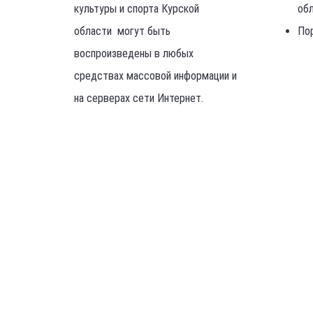
Все материалы официального
Ми
сайта Министерства физической
Ад
культуры и спорта Курской
об
области могут быть
По
воспроизведены в любых
средствах массовой информации и
на серверах сети Интернет.