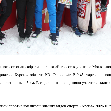
ого сезона» собрали на лыжной трассе в урочище Моква любит
натора Курской области Р.В. Старовойт. В 9.45 стартовали ю
или женщины – 5 км. В соревнованиях приняли участие лыжники
ной спортивной школы зимних видов спорта «Арена» 2009-10 г.р