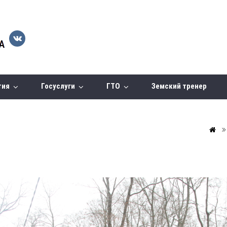
тия
Госуслуги
ГТО
Земский тренер