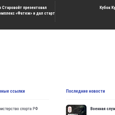
н Старовойт презентовал
Кубок К
омплекс «Фатеж» и дал старт
зные ссылки
Последние новости
нистерство спорта РФ
Военная слу