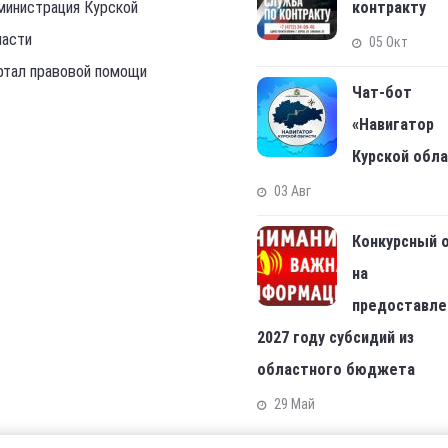
министрация Курской
контракту
ласти
05 Окт
ртал правовой помощи
Чат-бот
«Навигатор
Курской обл
03 Авг
Конкурсный 
на
предоставле
2027 году субсидий из
областного бюджета
29 Май