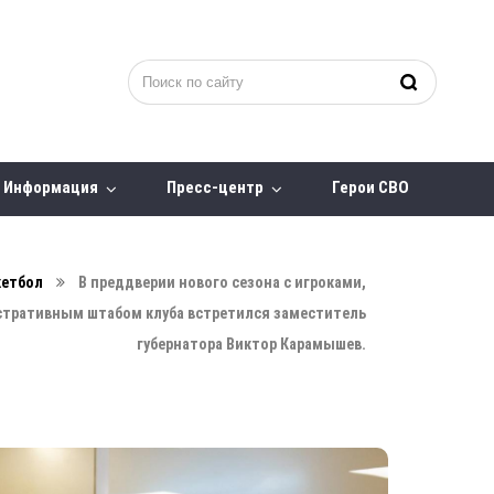
Информация
Пресс-центр
Герои СВО
кетбол
В преддверии нового сезона с игроками,
стративным штабом клуба встретился заместитель
губернатора Виктор Карамышев.