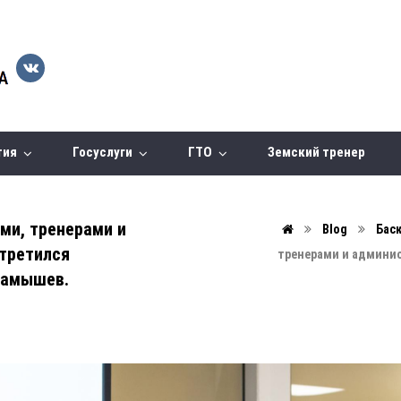
тия
Госуслуги
ГТО
Земский тренер
ами, тренерами и
Blog
Бас
третился
тренерами и админи
рамышев.