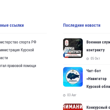
зные ссылки
Последние новости
нистерство спорта РФ
Военная слу
министрация Курской
контракту
ласти
05 Окт
ртал правовой помощи
Чат-бот
«Навигатор
Курской обл
03 Авг
Конкурсный 