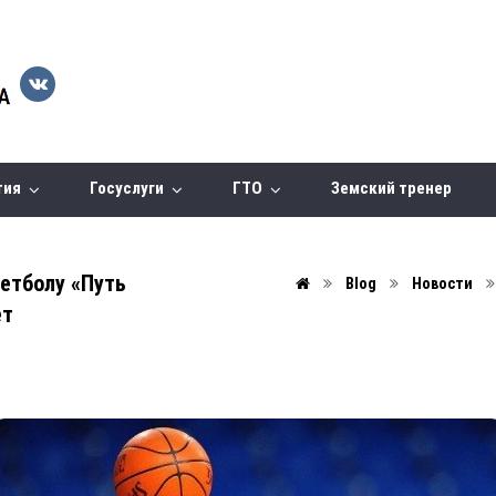
тия
Госуслуги
ГТО
Земский тренер
етболу «Путь
Blog
Новости
ет