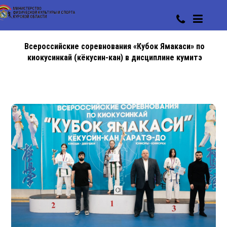
Всероссийские соревнования «Кубок Ямакаси» по
киокусинкай (кёкусин-кан) в дисциплине кумитэ