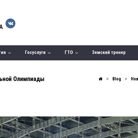
тия
Госуслуги
ГТО
Земский тренер
льной Олимпиады
Blog
Но