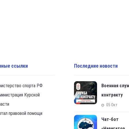
зные ссылки
Последние новости
нистерство спорта РФ
Военная слу
министрация Курской
контракту
ласти
05 Окт
ртал правовой помощи
Чат-бот
«Навигатор