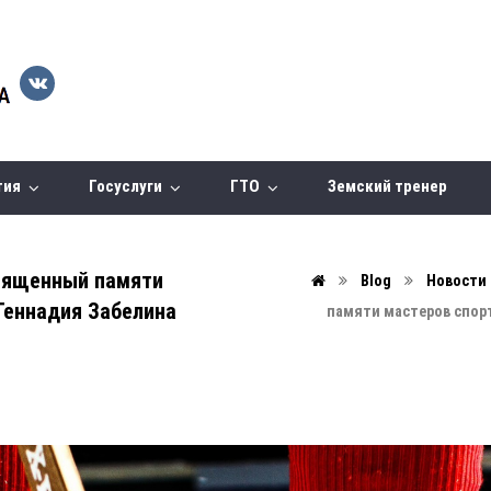
тия
Госуслуги
ГТО
Земский тренер
священный памяти
Blog
Новости
Геннадия Забелина
памяти мастеров спор