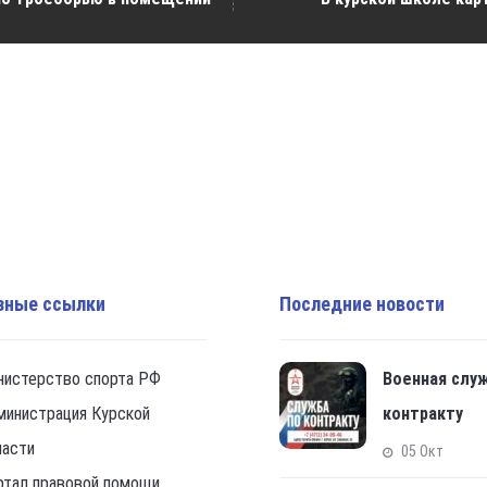
зные ссылки
Последние новости
нистерство спорта РФ
Военная слу
министрация Курской
контракту
ласти
05 Окт
ртал правовой помощи