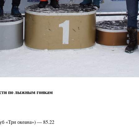
асти по лыжным гонкам
уб «Три океана») — 85.22