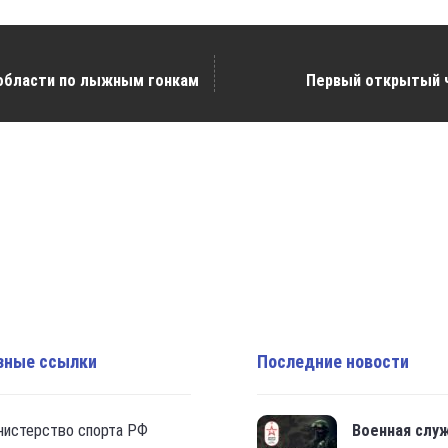
 области по лыжным гонкам
Первый открытый 
зные ссылки
Последние новости
нистерство спорта РФ
Военная слу