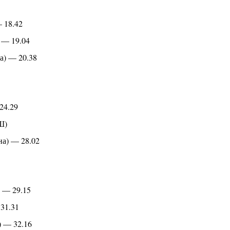
 18.42
 — 19.04
а) — 20.38
24.29
Ш)
а) — 28.02
 — 29.15
31.31
 — 32.16