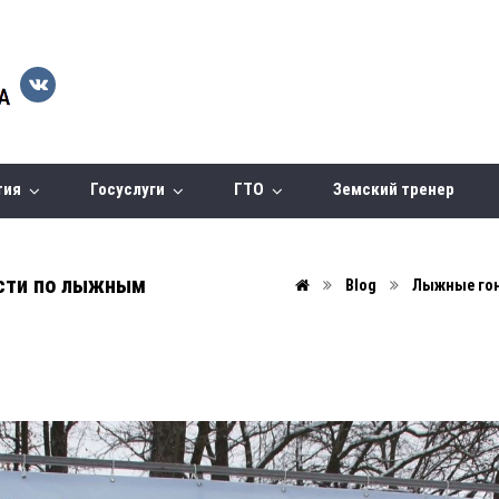
тия
Госуслуги
ГТО
Земский тренер
сти по лыжным
Blog
Лыжные го