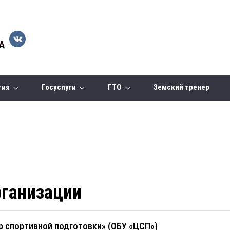
тия
Госуслуги
ГТО
Земский тренер
ганизации
 спортивной подготовки» (ОБУ «ЦСП»)