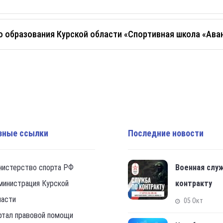
 образования Курской области «Спортивная школа «Аван
зные ссылки
Последние новости
нистерство спорта РФ
Военная слу
министрация Курской
контракту
ласти
05 Окт
ртал правовой помощи