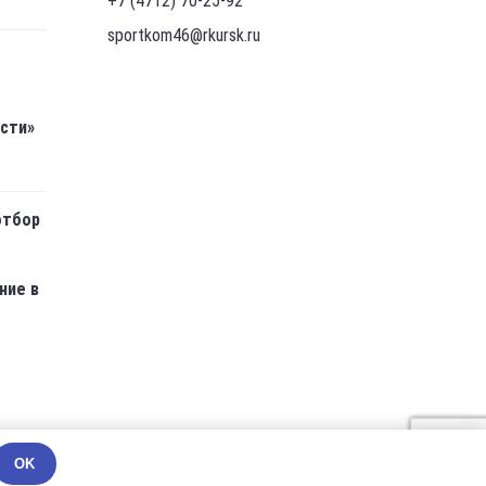
+7 (4712) 70-25-92
sportkom46@rkursk.ru
асти»
отбор
ние в
OK