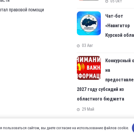
ласти
05 Окт
ртал правовой помощи
Чат-бот
«Навигатор
Курской обл
03 Авг
Конкурсный 
на
предоставле
2027 году субсидий из
областного бюджета
29 Май
 пользоваться сайтом, вы даете согласие на использование файлов cookie.