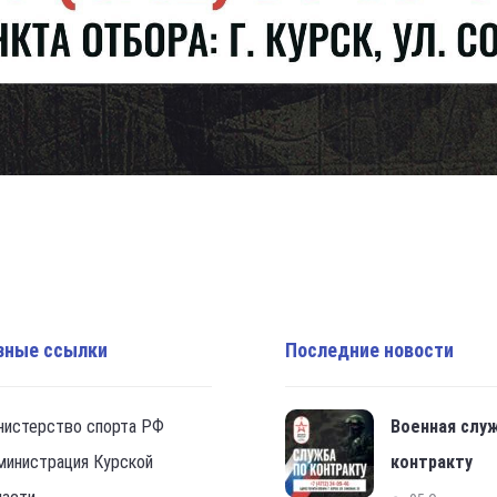
зные ссылки
Последние новости
нистерство спорта РФ
Военная слу
министрация Курской
контракту