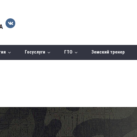
тия
Госуслуги
ГТО
Земский тренер